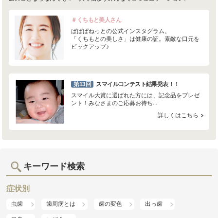
＃くちもと美人さん
ぱぱぱねっとの公式インスタグラム。
「くちもとの美しさ」は健康の証。素敵な口元を
ピックアップ♪
第13回
スマイルコンテスト結果発表！！
スマイル大賞に選ばれた方には、記念品をプレゼ
ント！みなさまのご応募お待ち...
詳しくはこちら
キーワード検索
症状別
虫歯
歯周病とは
歯の変色
出っ歯