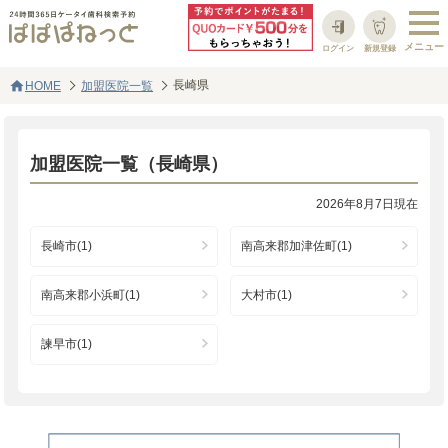
ログイン
新規登録
home
長崎県
HOME
加盟医院一覧
加盟医院一覧（長崎県）
2026年8月7日現在
長崎市(1)
南高来郡加津佐町(1)
南高来郡小浜町(1)
大村市(1)
諫早市(1)