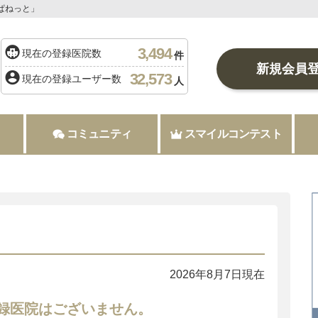
ぱねっと」
3,494
現在の登録医院数
件
新規会員
32,573
現在の登録ユーザー数
人
コミュニティ
スマイルコンテスト
2026年8月7日現在
録医院はございません。