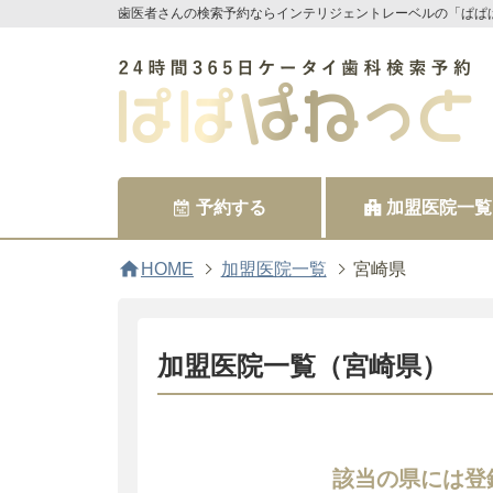
歯医者さんの検索予約ならインテリジェントレーベルの「ぱぱ
予約する
加盟医院一覧
home
HOME
加盟医院一覧
宮崎県
加盟医院一覧（宮崎県）
該当の県には登