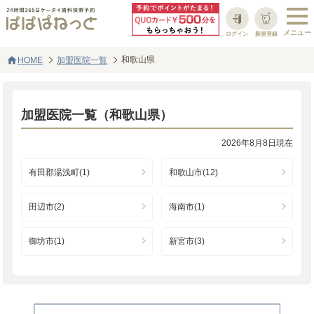
ログイン
新規登録
home
和歌山県
HOME
加盟医院一覧
加盟医院一覧（和歌山県）
2026年8月8日現在
有田郡湯浅町(1)
和歌山市(12)
田辺市(2)
海南市(1)
御坊市(1)
新宮市(3)