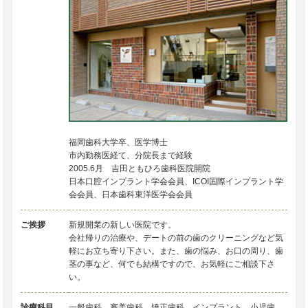
福岡歯科大学卒、医学博士
市内勤務医経て、分院長まで経験
2005.6月 吉田ともひろ歯科医院開院
日本口腔インプラント学会会員、ICOI国際インプラント学
会会員、日本歯科東洋医学会会員
ご挨拶
新規開業の新しい医院です。
会社帰りの治療や、デートの前の歯のクリーニングなど気
軽にお立ち寄り下さい。また、歯の悩み、お口の周り、歯
茎の事など、何でも結構ですので、お気軽にご相談下さ
い。
診療科目
一般歯科、審美歯科、矯正歯科、インプラント、小児歯