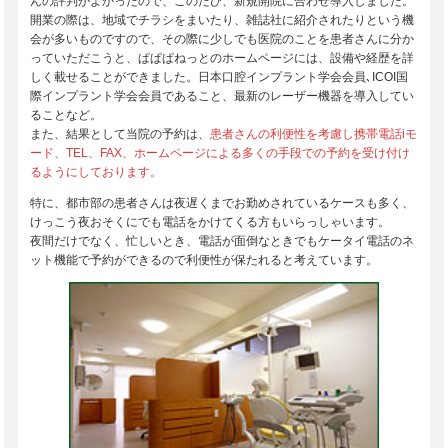
んの評判がよかったので、このたび、新規開院に合わせ導入しました。
開業の際は、地域でチラシをまいたり、雑誌社に紹介されたりという機
会が多いものですので、その際に少しでも医院のことを患者さんに分か
っていただこうと、ぱぱぱねっとのホームページには、設備や経歴を詳
しく載せることができました。日本口腔インプラント学会会員､ICOI国
際インプラント学会会員であること、最新のレーザー機器を導入してい
ることなど。
また、結果として当院の予約は、
患者さんの利便性を考慮し携帯電話iモ
ード、TEL、FAX、ホームページによる多くの手段での予約を受け付け
るようにしております。
特に、都市部の患者さんは夜遅くまでお勤めされているケースも多く、
けっこう夜おそくにでも電話をかけてくる方もいらっしゃいます。
夜間だけでなく、忙しいとき、電話が面倒なときでもケータイ電話のネ
ット機能で予約ができるので利便性が保たれると考えています。