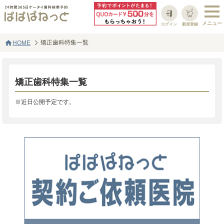
ログイン
新規登録
home
矯正歯科特集一覧
HOME
矯正歯科特集一覧
※近日公開予定です。