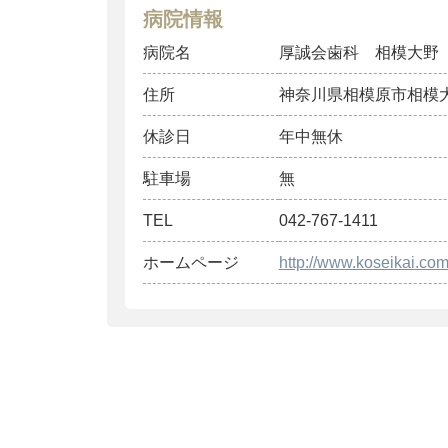
病院情報
病院名
厚誠会歯科 相模大野
住所
神奈川県相模原市相模
休診日
年中無休
駐車場
無
TEL
042-767-1411
ホームページ
http://www.koseikai.co