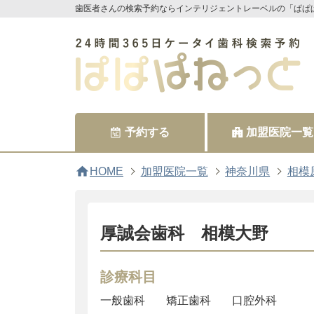
歯医者さんの検索予約ならインテリジェントレーベルの「ぱぱ
予約する
加盟医院一覧
home
HOME
加盟医院一覧
神奈川県
相模
厚誠会歯科 相模大野
診療科目
一般歯科
矯正歯科
口腔外科