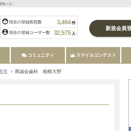
ぱねっと」
3,494
現在の登録医院数
件
新規会員
32,575
現在の登録ユーザー数
人
コミュニティ
スマイルコンテスト
原市
厚誠会歯科 相模大野