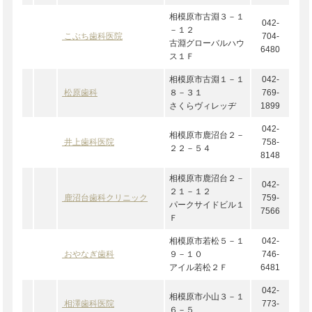
相模原市古淵３－１
042-
－１２
こぶち歯科医院
704-
古淵グローバルハウ
6480
ス１Ｆ
相模原市古淵１－１
042-
松原歯科
８－３１
769-
さくらヴィレッヂ
1899
042-
相模原市鹿沼台２－
井上歯科医院
758-
２２－５４
8148
相模原市鹿沼台２－
042-
２１－１２
鹿沼台歯科クリニック
759-
パークサイドビル１
7566
Ｆ
相模原市若松５－１
042-
おやなぎ歯科
９－１０
746-
アイル若松２Ｆ
6481
042-
相模原市小山３－１
相澤歯科医院
773-
６－５