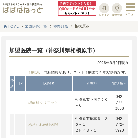
ログイン
新規登録
home
相模原市
HOME
加盟医院一覧
神奈川県
加盟医院一覧（神奈川県相模原市）
2026年8月9日現在
予約OK
：詳細情報があり、ネット予約まで可能な医院です。
予
HP
医院名
所在地
電話番号
約
042-
相模原市下溝７５６
郷歯科クリニック
777-
－６
2868
相模原市橋本６－３
042-
あさかわ歯科医院
６－１
772-
２Ｆ／Ｂ－１
5920