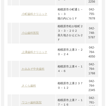
2256
相模原市小町通１－
042-
小町歯科クリニック
１－３
755-
堀の内ビル１Ｆ
7678
相模原市松が枝町２
042-
３－３－２０２
小山歯科医院
748-
喜久地さかえビル２
5787
Ｆ
042-
相模原市上溝３－２
上溝歯科クリニック
764-
０－２４
4050
042-
相模原市上溝４－１
かみみぞ中央歯科
764-
４－６
1768
042-
相模原市上溝２３７
さくら歯科
764-
０－１２
2345
042-
相模原市上溝７－１
ワコー歯科医院
761-
７－１６