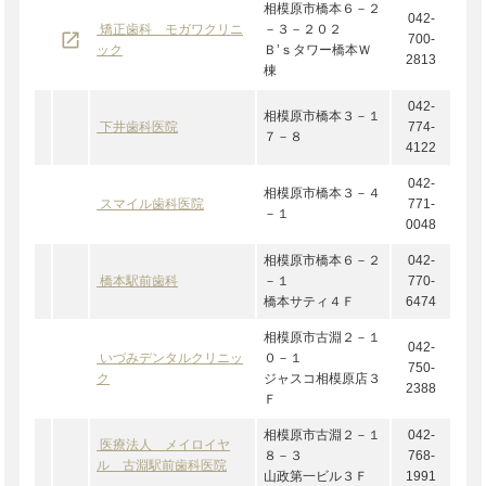
相模原市橋本６－２
042-
矯正歯科 モガワクリニ
－３－２０２
launch
700-
ック
Ｂ’ｓタワー橋本Ｗ
2813
棟
042-
相模原市橋本３－１
下井歯科医院
774-
７－８
4122
042-
相模原市橋本３－４
スマイル歯科医院
771-
－１
0048
相模原市橋本６－２
042-
橋本駅前歯科
－１
770-
橋本サティ４Ｆ
6474
相模原市古淵２－１
042-
いづみデンタルクリニッ
０－１
750-
ク
ジャスコ相模原店３
2388
Ｆ
相模原市古淵２－１
042-
医療法人 メイロイヤ
８－３
768-
ル 古淵駅前歯科医院
山政第一ビル３Ｆ
1991