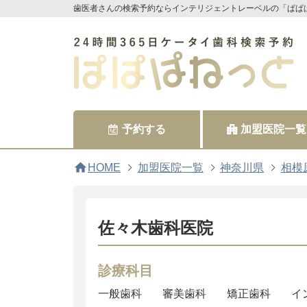
歯医者さんの検索予約ならインテリジェントレーベルの「ぱぱ
予約する
加盟医院一覧
home
HOME
加盟医院一覧
神奈川県
相模
佐々木歯科医院
診療科目
一般歯科
審美歯科
矯正歯科
イ