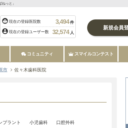
ぱねっと」
3,494
現在の登録医院数
件
新規会員
32,574
現在の登録ユーザー数
人
コミュニティ
スマイルコンテスト
原市
佐々木歯科医院
ンプラント
小児歯科
口腔外科