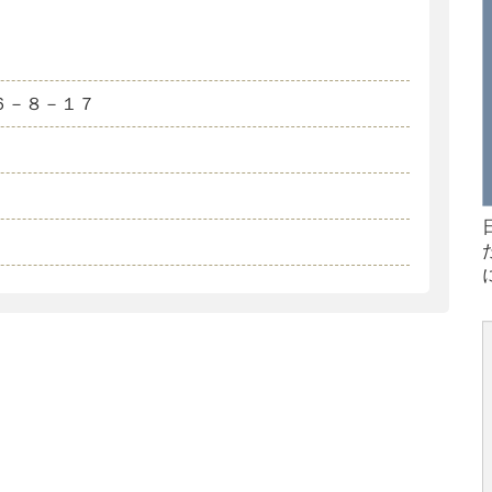
６－８－１７