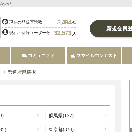
ぱねっと」
3,494
現在の登録医院数
件
新規会員
32,573
現在の登録ユーザー数
人
コミュニティ
スマイルコンテスト
択
都道府県選択
9)
群馬県(137)
5)
東京都(873)