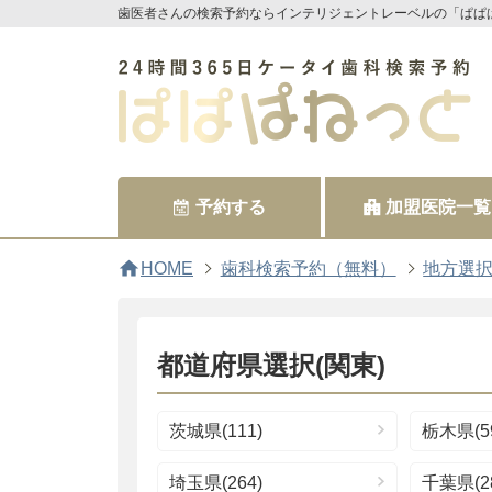
歯医者さんの検索予約ならインテリジェントレーベルの「ぱぱ
予約する
加盟医院一覧
home
HOME
歯科検索予約（無料）
地方選
都道府県選択(関東)
茨城県(111)
栃木県(5
埼玉県(264)
千葉県(28