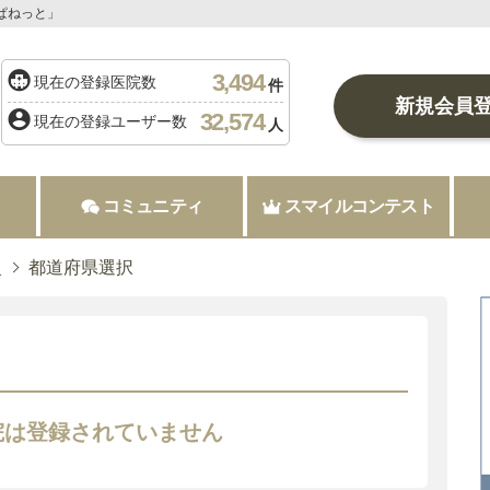
ぱねっと」
3,494
現在の登録医院数
件
新規会員
32,574
現在の登録ユーザー数
人
コミュニティ
スマイルコンテスト
択
都道府県選択
院は登録されていません