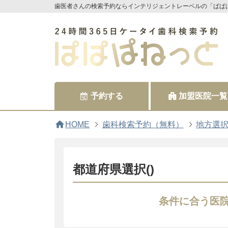
歯医者さんの検索予約ならインテリジェントレーベルの「ぱぱ
予約する
加盟医院一覧
home
HOME
歯科検索予約（無料）
地方選
都道府県選択()
条件に合う医