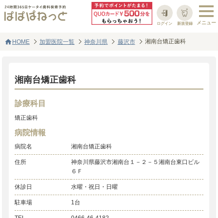
ログイン
新規登録
home
湘南台矯正歯科
HOME
加盟医院一覧
神奈川県
藤沢市
湘南台矯正歯科
診療科目
矯正歯科
病院情報
病院名
湘南台矯正歯科
住所
神奈川県藤沢市湘南台１－２－５湘南台東口ビル
６Ｆ
休診日
水曜・祝日・日曜
駐車場
1台