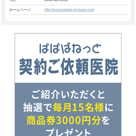
TEL
0466-46-4182
ホームページ
http://syounandai-kyousei.com