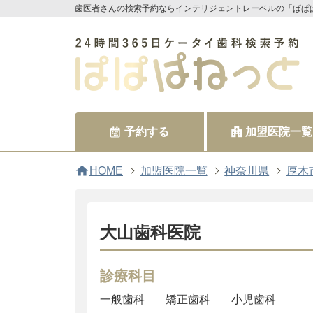
歯医者さんの検索予約ならインテリジェントレーベルの「ぱぱ
予約する
加盟医院一覧
home
HOME
加盟医院一覧
神奈川県
厚木
大山歯科医院
診療科目
一般歯科
矯正歯科
小児歯科