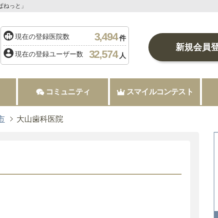
ぱねっと」
3,494
現在の登録医院数
件
新規会員
32,574
現在の登録ユーザー数
人
コミュニティ
スマイルコンテスト
市
大山歯科医院