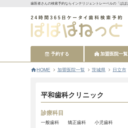
歯医者さんの検索予約ならインテリジェントレーベルの「ぱぱ
予約する
加盟医院一覧
home
HOME
加盟医院一覧
茨城県
日立市
平和歯科クリニック
診療科目
一般歯科
矯正歯科
小児歯科