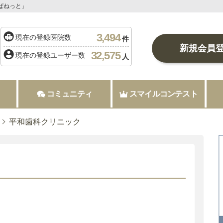
ぱねっと」
3,494
現在の登録医院数
件
新規会員
32,575
現在の登録ユーザー数
人
コミュニティ
スマイルコンテスト
平和歯科クリニック