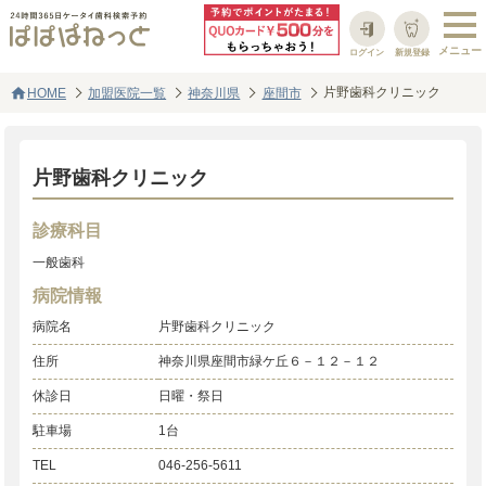
ログイン
新規登録
home
片野歯科クリニック
HOME
加盟医院一覧
神奈川県
座間市
片野歯科クリニック
診療科目
一般歯科
病院情報
病院名
片野歯科クリニック
住所
神奈川県座間市緑ケ丘６－１２－１２
休診日
日曜・祭日
駐車場
1台
TEL
046-256-5611