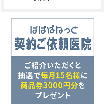
TEL
046-823-8119