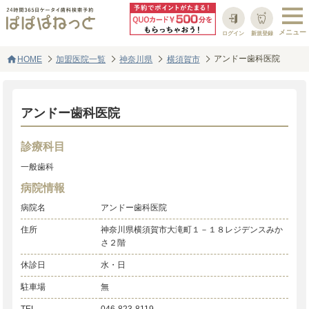
ログイン
新規登録
home
アンドー歯科医院
HOME
加盟医院一覧
神奈川県
横須賀市
アンドー歯科医院
診療科目
一般歯科
病院情報
病院名
アンドー歯科医院
住所
神奈川県横須賀市大滝町１－１８レジデンスみか
さ２階
休診日
水・日
駐車場
無