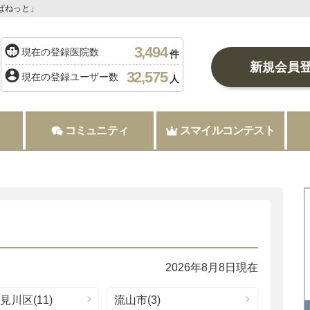
ぱねっと」
3,494
現在の登録医院数
件
新規会員
32,575
現在の登録ユーザー数
人
コミュニティ
スマイルコンテスト
2026年8月8日現在
川区(11)
流山市(3)