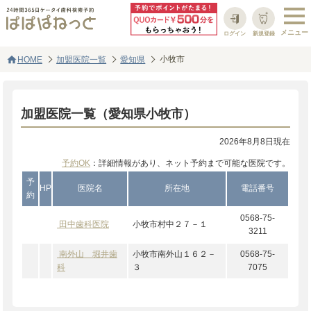
ログイン
新規登録
home
小牧市
HOME
加盟医院一覧
愛知県
加盟医院一覧（愛知県小牧市）
2026年8月8日現在
予約OK
：詳細情報があり、ネット予約まで可能な医院です。
予
HP
医院名
所在地
電話番号
約
0568-75-
田中歯科医院
小牧市村中２７－１
3211
南外山 堀井歯
小牧市南外山１６２－
0568-75-
科
３
7075