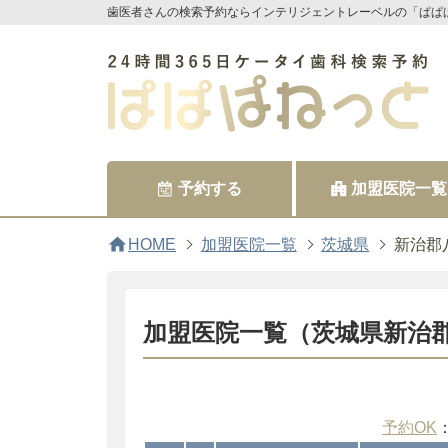
歯医者さんの検索予約ならインテリジェントレーベルの「ぱぱ
予約する
加盟医院一覧
home
HOME
加盟医院一覧
茨城県
新治郡
加盟医院一覧（茨城県新治
予約OK