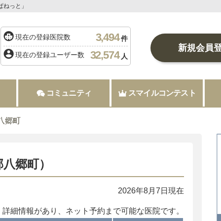
ぱねっと」
3,494
現在の登録医院数
件
新規会員
32,574
現在の登録ユーザー数
人
コミュニティ
スマイルコンテスト
八郷町
郡八郷町）
2026年8月7日現在
：詳細情報があり、ネット予約まで可能な医院です。