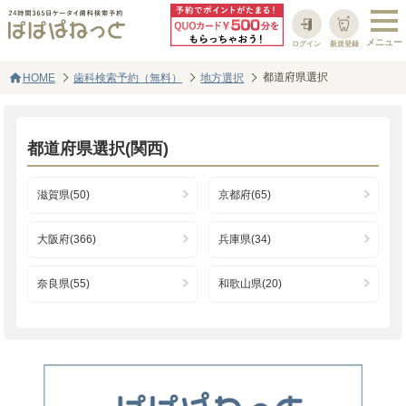
ログイン
新規登録
home
都道府県選択
HOME
歯科検索予約（無料）
地方選択
都道府県選択(関西)
滋賀県(50)
京都府(65)
大阪府(366)
兵庫県(34)
奈良県(55)
和歌山県(20)