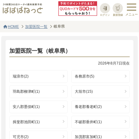
ログイン
新規登録
home
岐阜県
HOME
加盟医院一覧
加盟医院一覧（岐阜県）
2026年8月7日現在
瑞浪市(2)
各務原市(5)
羽島郡柳津町(1)
大垣市(15)
安八郡墨俣町(1)
養老郡養老町(2)
揖斐郡池田町(1)
不破郡垂井町(1)
可児市(2)
加茂郡富加町(1)